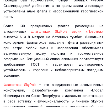
Победы был торжественно открыт обелиск «Рубеж
Сталинградской доблести», а по краям аллеи и площади
установлены алые флаги с изображениями георгиевской
ленты.
Более 130 праздничных флагов размещены на
алюминиевых
флагштоках SkyPole серии «Престиж»
высотой 6 и 8 метров на бетонных тумбах. Уникальная
конструкция флагштоков сохраняет флаги развернутыми
при ветре любой силы и направления, обеспечивая
величественную волну полотна и торжественное
оформление. Специальный сплав алюминия соответствует
требованиям ГОСТ и гарантирует долгосрочную
устойчивость к коррозии и неблагоприятным погодным
условиям.
Флагштоки SkyPole
– это анодированные алюминиевые
конструкции, разработанные компанией «Глобал
Инжиниринг» из Санкт-Петербурга и идеально сочетающие
в себе эстетику и функциональность. В линейке SkyPole
представлен широкий ассортимент комплектаций для