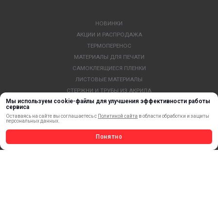
НОВИНКИ
АКЦИИ И РАСПРОДАЖА
ТЕРМОПЕРЕНОС
МАТЕРИАЛЫ ДЛЯ ПЕЧАТИ
САМОКЛЕЯЩИЕСЯ ПЛЕНКИ
ЛИСТОВЫЕ МАТЕРИАЛЫ
СТЕРЖНИ И ТРУБЫ ИЗ АКРИЛА
Мы используем cookie-файлы для улучшения эффективности работы
ОБОРУДОВАНИЕ
сервиса
ФЛАГШТОКИ SKYPOLE
Оставаясь на сайте вы соглашаетесь с
Политикой сайта
в области обработки и защиты
персональных данных.
ПРОФИЛИ И ПРОФИЛЬНЫЕ СИСТЕМЫ
КРАСКИ, ЧЕРНИЛА, КАРТРИДЖИ
Понятно
МОБИЛЬНЫЕ СТЕНДЫ И POSM
УСЛУГИ И СЕРВИС
ИНСТРУМЕНТ
СВЕТОТЕХНИКА
КЛЕЕВЫЕ ТЕХНОЛОГИИ
КРЕПЕЖ И ФУРНИТУРА
ВЕСЬ КАТАЛОГ >