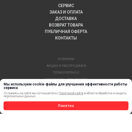
СЕРВИС
ЗАКАЗ И ОПЛАТА
ДОСТАВКА
ВОЗВРАТ ТОВАРА
ПУБЛИЧНАЯ ОФЕРТА
КОНТАКТЫ
НОВИНКИ
АКЦИИ И РАСПРОДАЖА
ТЕРМОПЕРЕНОС
МАТЕРИАЛЫ ДЛЯ ПЕЧАТИ
Мы используем cookie-файлы для улучшения эффективности работы
САМОКЛЕЯЩИЕСЯ ПЛЕНКИ
сервиса
ЛИСТОВЫЕ МАТЕРИАЛЫ
Оставаясь на сайте вы соглашаетесь с
Политикой сайта
в области обработки и защиты
персональных данных.
СТЕРЖНИ И ТРУБЫ ИЗ АКРИЛА
Понятно
ОБОРУДОВАНИЕ
ФЛАГШТОКИ SKYPOLE
ПРОФИЛИ И ПРОФИЛЬНЫЕ СИСТЕМЫ
КРАСКИ, ЧЕРНИЛА, КАРТРИДЖИ