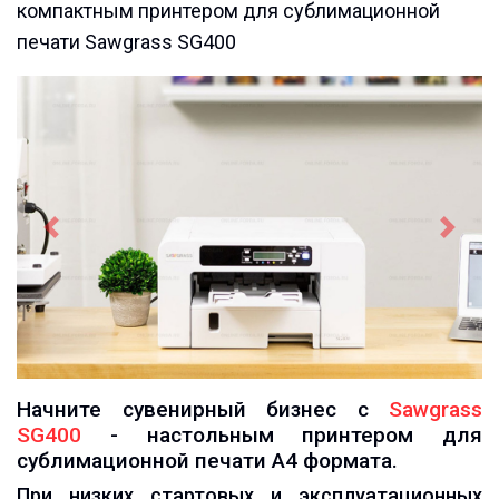
компактным принтером для сублимационной
печати Sawgrass SG400
назад
впере
Начните сувенирный бизнес с
Sawgrass
SG400
- настольным принтером для
сублимационной печати А4 формата.
При низких стартовых и эксплуатационных