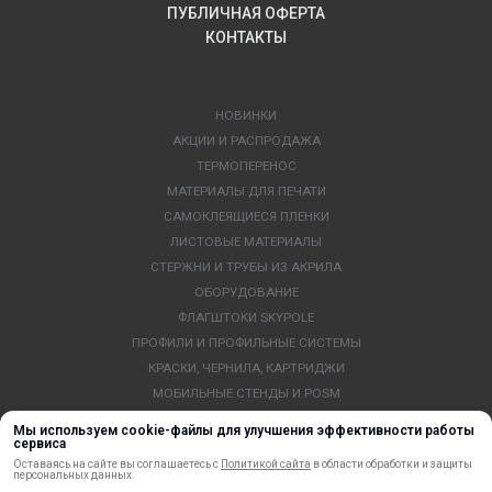
ПУБЛИЧНАЯ ОФЕРТА
КОНТАКТЫ
НОВИНКИ
АКЦИИ И РАСПРОДАЖА
ТЕРМОПЕРЕНОС
МАТЕРИАЛЫ ДЛЯ ПЕЧАТИ
САМОКЛЕЯЩИЕСЯ ПЛЕНКИ
ЛИСТОВЫЕ МАТЕРИАЛЫ
СТЕРЖНИ И ТРУБЫ ИЗ АКРИЛА
ОБОРУДОВАНИЕ
ФЛАГШТОКИ SKYPOLE
ПРОФИЛИ И ПРОФИЛЬНЫЕ СИСТЕМЫ
КРАСКИ, ЧЕРНИЛА, КАРТРИДЖИ
МОБИЛЬНЫЕ СТЕНДЫ И POSM
УСЛУГИ И СЕРВИС
Мы используем cookie-файлы для улучшения эффективности работы
сервиса
ИНСТРУМЕНТ
Оставаясь на сайте вы соглашаетесь с
Политикой сайта
в области обработки и защиты
СВЕТОТЕХНИКА
персональных данных.