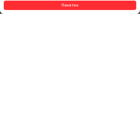
КЛЕЕВЫЕ ТЕХНОЛОГИИ
Понятно
КРЕПЕЖ И ФУРНИТУРА
ВЕСЬ КАТАЛОГ >
ОБРАТНАЯ СВЯЗЬ