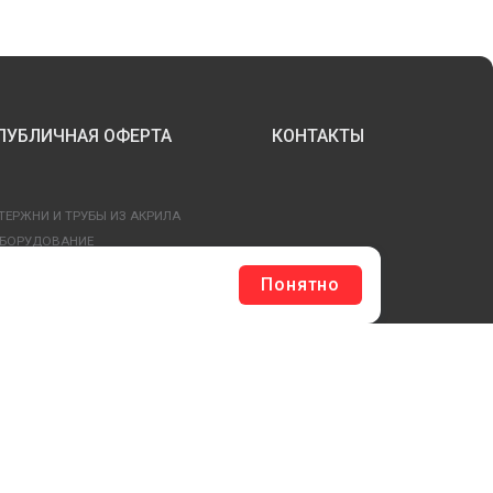
ПУБЛИЧНАЯ ОФЕРТА
КОНТАКТЫ
ТЕРЖНИ И ТРУБЫ ИЗ АКРИЛА
БОРУДОВАНИЕ
ЛАГШТОКИ SKYPOLE
Понятно
ЛЕЕВЫЕ ТЕХНОЛОГИИ
РЕПЕЖ И ФУРНИТУРА
ЕСЬ КАТАЛОГ >
ОБРАТНАЯ СВЯЗЬ