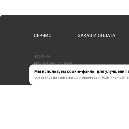
СЕРВИС
ЗАКАЗ И ОПЛАТА
НОВИНКИ
АКЦИИ И РАСПРОДАЖА
ТЕРМОПЕРЕНОС
Мы используем cookie-файлы для улучшения 
ПРОФИЛИ И ПРОФИЛЬНЫЕ СИСТЕМЫ
Оставаясь на сайте вы соглашаетесь с
Политикой сайта
КРАСКИ, ЧЕРНИЛА, КАРТРИДЖИ
МОБИЛЬНЫЕ СТЕНДЫ И POSM