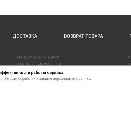
ДОСТАВКА
ВОЗВРАТ ТОВАРА
МАТЕРИАЛЫ ДЛЯ ПЕЧАТИ
С
САМОКЛЕЯЩИЕСЯ ПЛЕНКИ
О
ЛИСТОВЫЕ МАТЕРИАЛЫ
Ф
эффективности работы сервиса
УСЛУГИ И СЕРВИС
К
в области обработки и защиты персональных данных.
ИНСТРУМЕНТ
К
СВЕТОТЕХНИКА
В