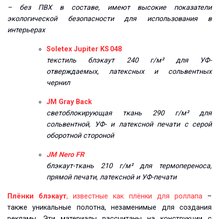
– без ПВХ в составе, имеют высокие показатели
экологической безопасности для использования в
интерьерах
Soletex Jupiter KS 048
текстиль блэкаут 240 г/м² для УФ-
отверждаемых, латексных и сольвентных
чернил
JM Gray Back
светоблокирующая ткань 290 г/м² для
сольвентной, УФ- и латексной печати с серой
оборотной стороной
JM Nero FR
блэкаут-ткань 210 г/м² для термопереноса,
прямой печати, латексной и УФ-печати
Плёнки блэкаут
, известные как плёнки для роллапа
–
также уникальные полотна, незаменимые для создания
рекламы. Эти материалы рассчитаны на конструкции с