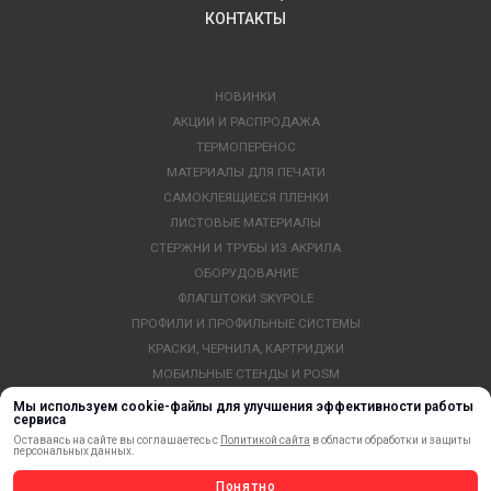
КОНТАКТЫ
НОВИНКИ
АКЦИИ И РАСПРОДАЖА
ТЕРМОПЕРЕНОС
МАТЕРИАЛЫ ДЛЯ ПЕЧАТИ
САМОКЛЕЯЩИЕСЯ ПЛЕНКИ
ЛИСТОВЫЕ МАТЕРИАЛЫ
СТЕРЖНИ И ТРУБЫ ИЗ АКРИЛА
ОБОРУДОВАНИЕ
ФЛАГШТОКИ SKYPOLE
ПРОФИЛИ И ПРОФИЛЬНЫЕ СИСТЕМЫ
КРАСКИ, ЧЕРНИЛА, КАРТРИДЖИ
МОБИЛЬНЫЕ СТЕНДЫ И POSM
УСЛУГИ И СЕРВИС
Мы используем cookie-файлы для улучшения эффективности работы
сервиса
ИНСТРУМЕНТ
Оставаясь на сайте вы соглашаетесь с
Политикой сайта
в области обработки и защиты
СВЕТОТЕХНИКА
персональных данных.
КЛЕЕВЫЕ ТЕХНОЛОГИИ
Понятно