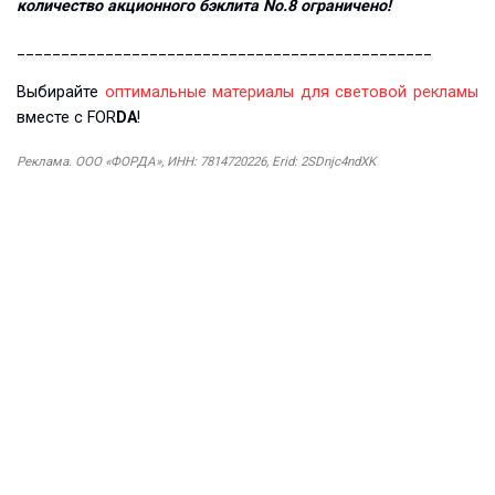
количество акционного бэклита No.8 ограничено!
_______________________________________________
Выбирайте
оптимальные материалы для световой рекламы
вместе с FOR
DA
!
Реклама. ООО «ФОРДА», ИНН: 7814720226, Erid: 2SDnjc4ndXK