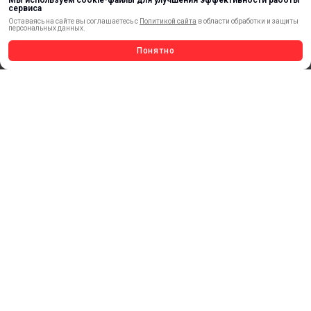
Мы используем cookie-файлы для улучшения эффективности работы
ИНСТРУМЕНТ
сервиса
СВЕТОТЕХНИКА
Оставаясь на сайте вы соглашаетесь с
Политикой сайта
в области обработки и защиты
персональных данных.
КЛЕЕВЫЕ ТЕХНОЛОГИИ
КРЕПЕЖ И ФУРНИТУРА
Понятно
ВЕСЬ КАТАЛОГ >
ОБРАТНАЯ СВЯЗЬ