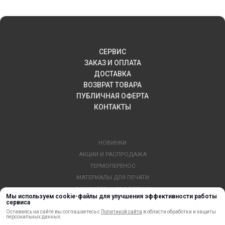
СЕРВИС
ЗАКАЗ И ОПЛАТА
ДОСТАВКА
ВОЗВРАТ ТОВАРА
ПУБЛИЧНАЯ ОФЕРТА
КОНТАКТЫ
НОВИНКИ
АКЦИИ И РАСПРОДАЖА
ТЕРМОПЕРЕНОС
МАТЕРИАЛЫ ДЛЯ ПЕЧАТИ
САМОКЛЕЯЩИЕСЯ ПЛЕНКИ
Мы используем cookie-файлы для улучшения эффективности работы
ЛИСТОВЫЕ МАТЕРИАЛЫ
сервиса
СТЕРЖНИ И ТРУБЫ ИЗ АКРИЛА
Оставаясь на сайте вы соглашаетесь с
Политикой сайта
в области обработки и защиты
персональных данных.
ОБОРУДОВАНИЕ