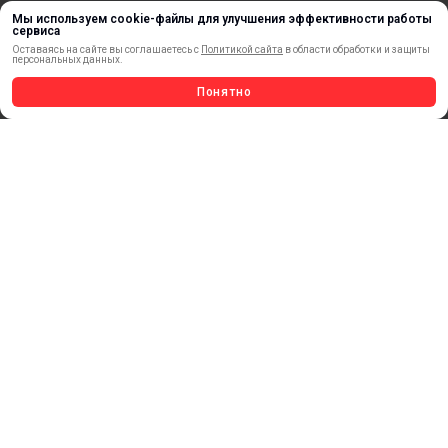
ВЕСЬ КАТАЛОГ >
Мы используем cookie-файлы для улучшения эффективности работы
сервиса
Оставаясь на сайте вы соглашаетесь с
Политикой сайта
в области обработки и защиты
персональных данных.
Понятно
ОБРАТНАЯ СВЯЗЬ
ⓒ 2018 – 2025 ООО «ФорДА»
Политика конфиденциальности.