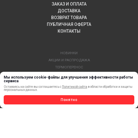
ЗАКАЗ И ОПЛАТА
ДОСТАВКА
ВОЗВРАТ ТОВАРА
ПУБЛИЧНАЯ ОФЕРТА
КОНТАКТЫ
НОВИНКИ
АКЦИИ И РАСПРОДАЖА
ТЕРМОПЕРЕНОС
МАТЕРИАЛЫ ДЛЯ ПЕЧАТИ
Мы используем cookie-файлы для улучшения эффективности работы
сервиса
САМОКЛЕЯЩИЕСЯ ПЛЕНКИ
Оставаясь на сайте вы соглашаетесь с
Политикой сайта
в области обработки и защиты
ЛИСТОВЫЕ МАТЕРИАЛЫ
персональных данных.
СТЕРЖНИ И ТРУБЫ ИЗ АКРИЛА
Понятно
ОБОРУДОВАНИЕ
ФЛАГШТОКИ SKYPOLE
ПРОФИЛИ И ПРОФИЛЬНЫЕ СИСТЕМЫ
КРАСКИ, ЧЕРНИЛА, КАРТРИДЖИ
МОБИЛЬНЫЕ СТЕНДЫ И POSM
УСЛУГИ И СЕРВИС