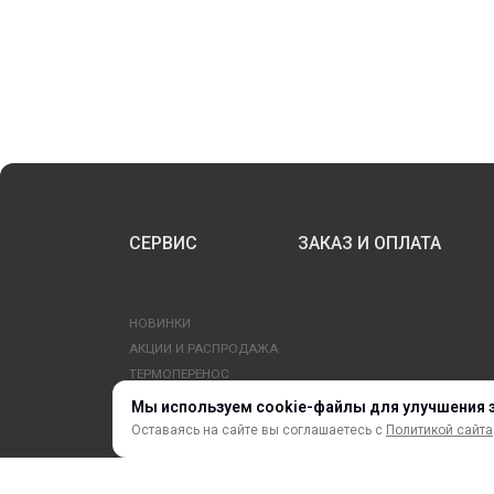
СЕРВИС
ЗАКАЗ И ОПЛАТА
НОВИНКИ
АКЦИИ И РАСПРОДАЖА
ТЕРМОПЕРЕНОС
ПРОФИЛИ И ПРОФИЛЬНЫЕ СИСТЕМЫ
Мы используем cookie-файлы для улучшения 
КРАСКИ, ЧЕРНИЛА, КАРТРИДЖИ
Оставаясь на сайте вы соглашаетесь с
Политикой сайта
МОБИЛЬНЫЕ СТЕНДЫ И POSM