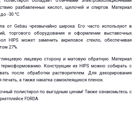
, полистирол обладает отличными электроизоляционными
ствию разбавленных кислот, щелочей и спиртов. Материал
о -30 °C.
ла от Gebau чрезвычайно широка. Его часто используют в
ций, торгового оборудования и оформлении выставочных
рол HIPS может заменить акриловое стекло, обеспечивая
том 27%.
глянцевую лицевую сторону и матовую обратную. Материал
и термоформованию. Конструкции из HIPS можно собирать с
вать после обработки растворителем. Для декорирования
 печать, а также накатка самоклеящихся пленок.
очный полистирол по выгодным ценам! Также ознакомьтесь с
ркетплейсе FORDA.