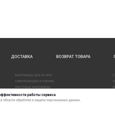
ДОСТАВКА
ВОЗВРАТ ТОВАРА
МАТЕРИАЛЫ ДЛЯ ПЕЧАТИ
С
САМОКЛЕЯЩИЕСЯ ПЛЕНКИ
О
ЛИСТОВЫЕ МАТЕРИАЛЫ
Ф
УСЛУГИ И СЕРВИС
К
эффективности работы сервиса
ИНСТРУМЕНТ
К
в области обработки и защиты персональных данных.
СВЕТОТЕХНИКА
В