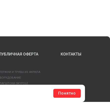
ПУБЛИЧНАЯ ОФЕРТА
КОНТАКТЫ
ТЕРЖНИ И ТРУБЫ ИЗ АКРИЛА
БОРУДОВАНИЕ
ЛАГШТОКИ SKYPOLE
ЛЕЕВЫЕ ТЕХНОЛОГИИ
Понятно
РЕПЕЖ И ФУРНИТУРА
ЕСЬ КАТАЛОГ >