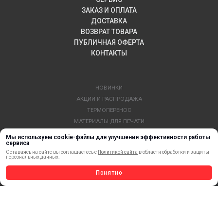
ЗАКАЗ И ОПЛАТА
ДОСТАВКА
ВОЗВРАТ ТОВАРА
ПУБЛИЧНАЯ ОФЕРТА
КОНТАКТЫ
НОВИНКИ
АКЦИИ И РАСПРОДАЖА
ТЕРМОПЕРЕНОС
МАТЕРИАЛЫ ДЛЯ ПЕЧАТИ
САМОКЛЕЯЩИЕСЯ ПЛЕНКИ
Мы используем cookie-файлы для улучшения эффективности работы
сервиса
ЛИСТОВЫЕ МАТЕРИАЛЫ
Оставаясь на сайте вы соглашаетесь с
Политикой сайта
в области обработки и защиты
СТЕРЖНИ И ТРУБЫ ИЗ АКРИЛА
персональных данных.
ОБОРУДОВАНИЕ
Понятно
ФЛАГШТОКИ SKYPOLE
ПРОФИЛИ И ПРОФИЛЬНЫЕ СИСТЕМЫ
КРАСКИ, ЧЕРНИЛА, КАРТРИДЖИ
МОБИЛЬНЫЕ СТЕНДЫ И POSM