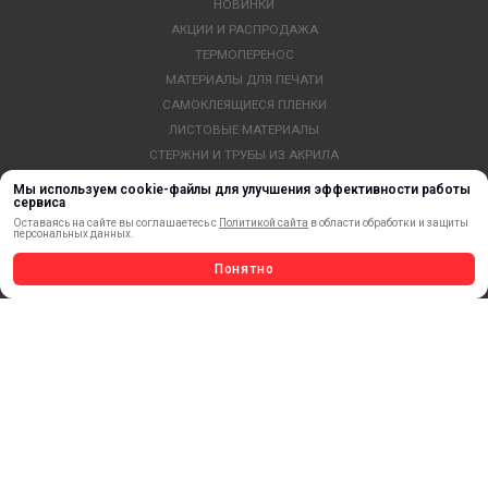
НОВИНКИ
АКЦИИ И РАСПРОДАЖА
ТЕРМОПЕРЕНОС
МАТЕРИАЛЫ ДЛЯ ПЕЧАТИ
САМОКЛЕЯЩИЕСЯ ПЛЕНКИ
ЛИСТОВЫЕ МАТЕРИАЛЫ
СТЕРЖНИ И ТРУБЫ ИЗ АКРИЛА
ОБОРУДОВАНИЕ
Мы используем cookie-файлы для улучшения эффективности работы
сервиса
ФЛАГШТОКИ SKYPOLE
Оставаясь на сайте вы соглашаетесь с
Политикой сайта
в области обработки и защиты
ПРОФИЛИ И ПРОФИЛЬНЫЕ СИСТЕМЫ
персональных данных.
КРАСКИ, ЧЕРНИЛА, КАРТРИДЖИ
Понятно
МОБИЛЬНЫЕ СТЕНДЫ И POSM
УСЛУГИ И СЕРВИС
ИНСТРУМЕНТ
СВЕТОТЕХНИКА
КЛЕЕВЫЕ ТЕХНОЛОГИИ
КРЕПЕЖ И ФУРНИТУРА
ВЕСЬ КАТАЛОГ >