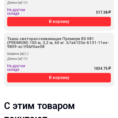
Длина (м)
100
На другом
517.38
складе
В корзину
Ткань светорассеивающая Премиум KS 081
(PREMIUM) 100 м, 3,2 м, 60 кг. b7a6103e-b131-11ee-
9809-ac1f6bf4ae58
Ширина (м)
3,2
Длина (м)
100
На другом
1034.75
складе
В корзину
С этим товаром