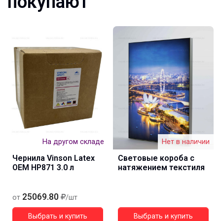
покупают
На другом складе
Нет в наличии
Чернила Vinson Latex
Световые короба с
OEM HP871 3.0 л
натяжением текстиля
25069.80
от
/шт
Выбрать и купить
Выбрать и купить