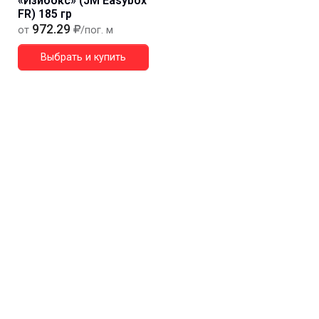
«Изибокс» (JM Easybox
FR) 185 гр
972.29
от
/пог. м
Выбрать и купить