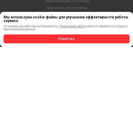
САМОКЛЕЯЩИЕСЯ ПЛЕНКИ
ЛИСТОВЫЕ МАТЕРИАЛЫ
СТЕРЖНИ И ТРУБЫ ИЗ АКРИЛА
Мы используем cookie-файлы для улучшения эффективности работы
сервиса
ОБОРУДОВАНИЕ
Оставаясь на сайте вы соглашаетесь с
Политикой сайта
в области обработки и защиты
ФЛАГШТОКИ SKYPOLE
персональных данных.
ПРОФИЛИ И ПРОФИЛЬНЫЕ СИСТЕМЫ
Понятно
КРАСКИ, ЧЕРНИЛА, КАРТРИДЖИ
МОБИЛЬНЫЕ СТЕНДЫ И POSM
УСЛУГИ И СЕРВИС
ИНСТРУМЕНТ
СВЕТОТЕХНИКА
КЛЕЕВЫЕ ТЕХНОЛОГИИ
КРЕПЕЖ И ФУРНИТУРА
ВЕСЬ КАТАЛОГ >