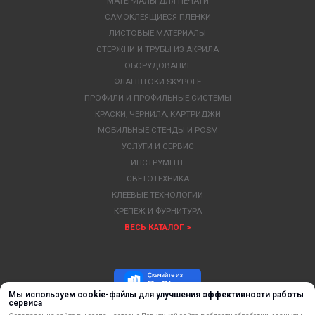
МАТЕРИАЛЫ ДЛЯ ПЕЧАТИ
САМОКЛЕЯЩИЕСЯ ПЛЕНКИ
ЛИСТОВЫЕ МАТЕРИАЛЫ
СТЕРЖНИ И ТРУБЫ ИЗ АКРИЛА
ОБОРУДОВАНИЕ
ФЛАГШТОКИ SKYPOLE
ПРОФИЛИ И ПРОФИЛЬНЫЕ СИСТЕМЫ
КРАСКИ, ЧЕРНИЛА, КАРТРИДЖИ
МОБИЛЬНЫЕ СТЕНДЫ И POSM
УСЛУГИ И СЕРВИС
ИНСТРУМЕНТ
СВЕТОТЕХНИКА
КЛЕЕВЫЕ ТЕХНОЛОГИИ
КРЕПЕЖ И ФУРНИТУРА
ВЕСЬ КАТАЛОГ >
Мы используем cookie-файлы для улучшения эффективности работы
сервиса