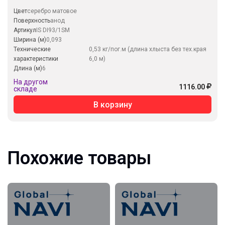
Цвет
серебро матовое
Поверхность
анод
Артикул
IS DI93/1SM
Ширина (м)
0,093
Технические
0,53 кг/пог.м (длина хлыста без тех.края
характеристики
6,0 м)
Длина (м)
6
На другом
1116.00
складе
В корзину
Похожие товары