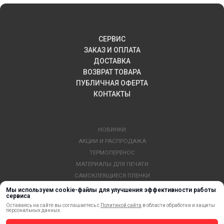
СЕРВИС
ЗАКАЗ И ОПЛАТА
ДОСТАВКА
ВОЗВРАТ ТОВАРА
ПУБЛИЧНАЯ ОФЕРТА
КОНТАКТЫ
НОВИНКИ
АКЦИИ И РАСПРОДАЖА
ТЕРМОПЕРЕНОС
МАТЕРИАЛЫ ДЛЯ ПЕЧАТИ
САМОКЛЕЯЩИЕСЯ ПЛЕНКИ
ЛИСТОВЫЕ МАТЕРИАЛЫ
Мы используем cookie-файлы для улучшения эффективности работы
сервиса
СТЕРЖНИ И ТРУБЫ ИЗ АКРИЛА
Оставаясь на сайте вы соглашаетесь с
Политикой сайта
в области обработки и защиты
ОБОРУДОВАНИЕ
персональных данных.
ФЛАГШТОКИ SKYPOLE