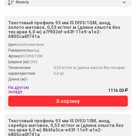
Фильтр
Текстовый профиль 93 мм IS DI93/1GM, анод,
золото матовое, 0,53 кг/пог.м (длина хлыста без
тех.края 6,0 м) a7f902ef-e43f-11e9-a1e2-
6805ca0f741a
Цвет
золото матовое
Поверхность
анод
Артикул
IS DI93/1GM
Ширина (м)
0,093
Технические
0,53 кг/пог.м (длина хлыста без тех.края
характеристики
6,0 м)
Длина (м)
6
На другом
1116.00
складе
В корзину
Текстовый профиль 93 мм IS DI93/1SM, анод,
серебро матовое, 0,53 кг/пог.м (длина хлыста без
тех.края 6,0 м) 8b6fa3ca-e43f-11e9-a1e2-
6805ca0f741a