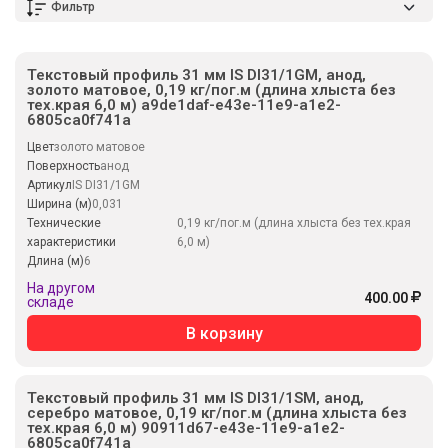
Фильтр
Текстовый профиль 31 мм IS DI31/1GM, анод,
золото матовое, 0,19 кг/пог.м (длина хлыста без
тех.края 6,0 м) a9de1daf-e43e-11e9-a1e2-
6805ca0f741a
Цвет
золото матовое
Поверхность
анод
Артикул
IS DI31/1GM
Ширина (м)
0,031
Технические
0,19 кг/пог.м (длина хлыста без тех.края
характеристики
6,0 м)
Длина (м)
6
На другом
400.00
складе
В корзину
Текстовый профиль 31 мм IS DI31/1SM, анод,
серебро матовое, 0,19 кг/пог.м (длина хлыста без
тех.края 6,0 м) 90911d67-e43e-11e9-a1e2-
6805ca0f741a