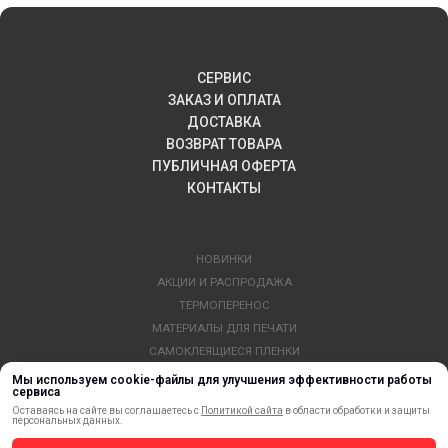
СЕРВИС
ЗАКАЗ И ОПЛАТА
ДОСТАВКА
ВОЗВРАТ ТОВАРА
ПУБЛИЧНАЯ ОФЕРТА
КОНТАКТЫ
НОВИНКИ
АКЦИИ И РАСПРОДАЖА
ТЕРМОПЕРЕНОС
МАТЕРИАЛЫ ДЛЯ ПЕЧАТИ
САМОКЛЕЯЩИЕСЯ ПЛЕНКИ
ЛИСТОВЫЕ МАТЕРИАЛЫ
Мы используем cookie-файлы для улучшения эффективности работы
сервиса
СТЕРЖНИ И ТРУБЫ ИЗ АКРИЛА
Оставаясь на сайте вы соглашаетесь с
Политикой сайта
в области обработки и защиты
ОБОРУДОВАНИЕ
персональных данных.
ФЛАГШТОКИ SKYPOLE