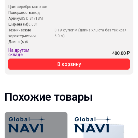
Цвет
серебро матовое
Поверхность
анод
Артикул
IS DI31/1SM
Ширина (м)
0,031
Технические
0,19 кг/пог.м (длина хлыста без тех.края
характеристики
6,0 м)
Длина (м)
6
На другом
400.00
складе
В корзину
Похожие товары