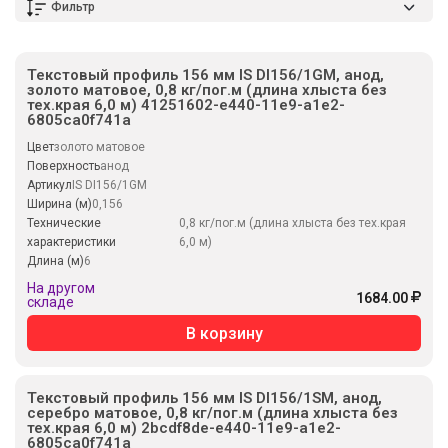
Фильтр
Текстовый профиль 156 мм IS DI156/1GM, анод,
золото матовое, 0,8 кг/пог.м (длина хлыста без
тех.края 6,0 м) 41251602-e440-11e9-a1e2-
6805ca0f741a
Цвет
золото матовое
Поверхность
анод
Артикул
IS DI156/1GM
Ширина (м)
0,156
Технические
0,8 кг/пог.м (длина хлыста без тех.края
характеристики
6,0 м)
Длина (м)
6
На другом
1684.00
складе
В корзину
Текстовый профиль 156 мм IS DI156/1SM, анод,
серебро матовое, 0,8 кг/пог.м (длина хлыста без
тех.края 6,0 м) 2bcdf8de-e440-11e9-a1e2-
6805ca0f741a