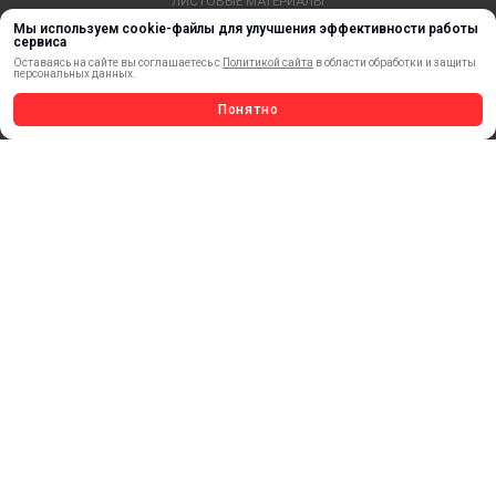
ЛИСТОВЫЕ МАТЕРИАЛЫ
СТЕРЖНИ И ТРУБЫ ИЗ АКРИЛА
Мы используем cookie-файлы для улучшения эффективности работы
сервиса
ОБОРУДОВАНИЕ
Оставаясь на сайте вы соглашаетесь с
Политикой сайта
в области обработки и защиты
персональных данных.
ФЛАГШТОКИ SKYPOLE
ПРОФИЛИ И ПРОФИЛЬНЫЕ СИСТЕМЫ
Понятно
КРАСКИ, ЧЕРНИЛА, КАРТРИДЖИ
МОБИЛЬНЫЕ СТЕНДЫ И POSM
УСЛУГИ И СЕРВИС
ИНСТРУМЕНТ
СВЕТОТЕХНИКА
КЛЕЕВЫЕ ТЕХНОЛОГИИ
КРЕПЕЖ И ФУРНИТУРА
ВЕСЬ КАТАЛОГ >