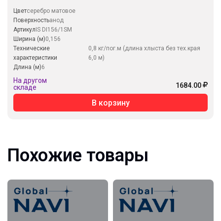
Цвет
серебро матовое
Поверхность
анод
Артикул
IS DI156/1SM
Ширина (м)
0,156
Технические
0,8 кг/пог.м (длина хлыста без тех.края
характеристики
6,0 м)
Длина (м)
6
На другом
1684.00
складе
В корзину
Похожие товары