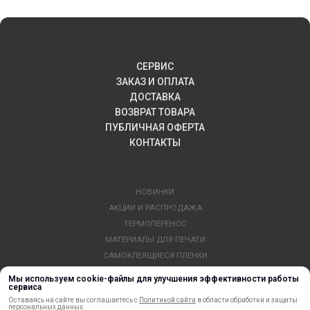
СЕРВИС
ЗАКАЗ И ОПЛАТА
ДОСТАВКА
ВОЗВРАТ ТОВАРА
ПУБЛИЧНАЯ ОФЕРТА
КОНТАКТЫ
НОВИНКИ
АКЦИИ И РАСПРОДАЖА
ТЕРМОПЕРЕНОС
МАТЕРИАЛЫ ДЛЯ ПЕЧАТИ
САМОКЛЕЯЩИЕСЯ ПЛЕНКИ
ЛИСТОВЫЕ МАТЕРИАЛЫ
Мы используем cookie-файлы для улучшения эффективности работы
сервиса
СТЕРЖНИ И ТРУБЫ ИЗ АКРИЛА
Оставаясь на сайте вы соглашаетесь с
Политикой сайта
в области обработки и защиты
ОБОРУДОВАНИЕ
персональных данных.