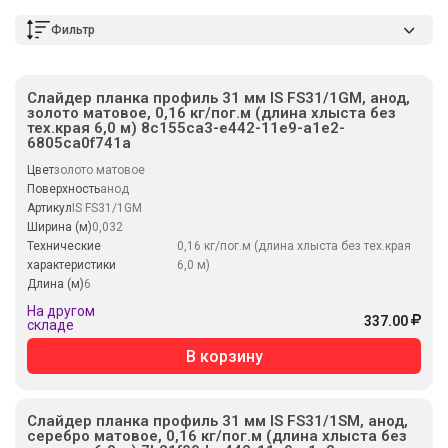
Фильтр
Слайдер планка профиль 31 мм IS FS31/1GM, анод,
золото матовое, 0,16 кг/пог.м (длина хлыста без
тех.края 6,0 м) 8c155ca3-e442-11e9-a1e2-
6805ca0f741a
Цвет
золото матовое
Поверхность
анод
Артикул
IS FS31/1GM
Ширина (м)
0,032
Технические
0,16 кг/пог.м (длина хлыста без тех.края
характеристики
6,0 м)
Длина (м)
6
На другом
337.00
складе
В корзину
Слайдер планка профиль 31 мм IS FS31/1SM, анод,
серебро матовое, 0,16 кг/пог.м (длина хлыста без