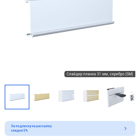
Слайдер планка 31 мм, серебро (SM)
За подписку на рассылку
скидка 5%