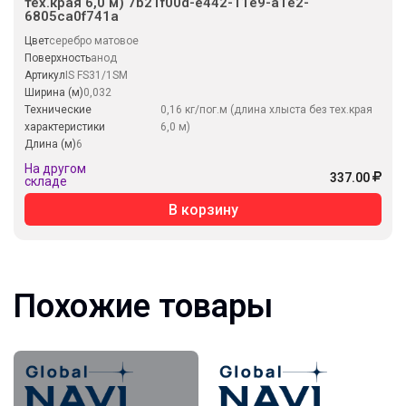
тех.края 6,0 м) 7b21f00d-e442-11e9-a1e2-
6805ca0f741a
Цвет
серебро матовое
Поверхность
анод
Артикул
IS FS31/1SM
Ширина (м)
0,032
Технические
0,16 кг/пог.м (длина хлыста без тех.края
характеристики
6,0 м)
Длина (м)
6
На другом
337.00
складе
В корзину
Похожие товары