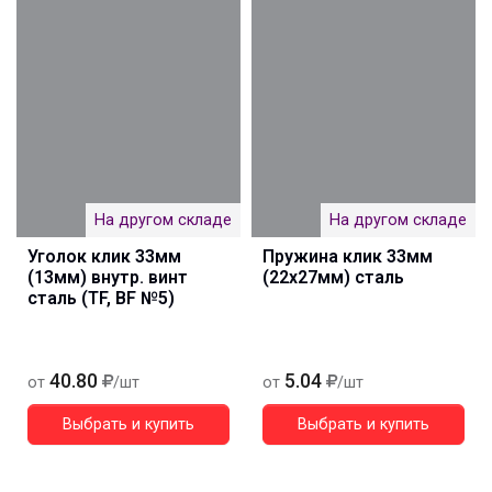
На другом складе
На другом складе
Уголок клик 33мм
Пружина клик 33мм
(13мм) внутр. винт
(22x27мм) сталь
сталь (TF, BF №5)
40.80
5.04
от
/шт
от
/шт
Выбрать и купить
Выбрать и купить