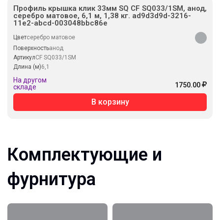
Профиль крышка клик 33мм SQ CF SQ033/1SM, анод,
серебро матовое, 6,1 м, 1,38 кг. ad9d3d9d-3216-
11e2-abcd-003048bbc86e
Цвет
серебро матовое
Поверхность
анод
Артикул
CF SQ033/1SM
Длина (м)
6,1
На другом
1750.00
складе
В корзину
Комплектующие и
фурнитура