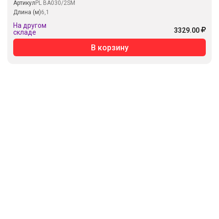
Артикул
PL BA030/2SM
Длина (м)
6,1
На другом
3329.00
складе
В корзину