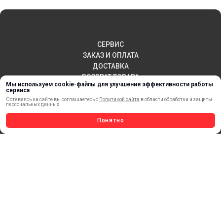
СЕРВИС
ЗАКАЗ И ОПЛАТА
ДОСТАВКА
ВОЗВРАТ ТОВАРА
Мы используем cookie-файлы для улучшения эффективности работы
ПУБЛИЧНАЯ ОФЕРТА
сервиса
КОНТАКТЫ
Оставаясь на сайте вы соглашаетесь с
Политикой сайта
в области обработки и защиты
персональных данных.
Понятно
НОВИНКИ
АКЦИИ И РАСПРОДАЖА
ТЕРМОПЕРЕНОС
МАТЕРИАЛЫ ДЛЯ ПЕЧАТИ
САМОКЛЕЯЩИЕСЯ ПЛЕНКИ
ЛИСТОВЫЕ МАТЕРИАЛЫ
СТЕРЖНИ И ТРУБЫ ИЗ АКРИЛА
ОБОРУДОВАНИЕ