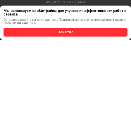
АКЦИИ И РАСПРОДАЖА
ТЕРМОПЕРЕНОС
Мы используем cookie-файлы для улучшения эффективности работы
сервиса
МАТЕРИАЛЫ ДЛЯ ПЕЧАТИ
Оставаясь на сайте вы соглашаетесь с
Политикой сайта
в области обработки и защиты
САМОКЛЕЯЩИЕСЯ ПЛЕНКИ
персональных данных.
ЛИСТОВЫЕ МАТЕРИАЛЫ
Понятно
СТЕРЖНИ И ТРУБЫ ИЗ АКРИЛА
ОБОРУДОВАНИЕ
ФЛАГШТОКИ SKYPOLE
ПРОФИЛИ И ПРОФИЛЬНЫЕ СИСТЕМЫ
КРАСКИ, ЧЕРНИЛА, КАРТРИДЖИ
МОБИЛЬНЫЕ СТЕНДЫ И POSM
УСЛУГИ И СЕРВИС
ИНСТРУМЕНТ
СВЕТОТЕХНИКА
КЛЕЕВЫЕ ТЕХНОЛОГИИ
КРЕПЕЖ И ФУРНИТУРА
ВЕСЬ КАТАЛОГ >