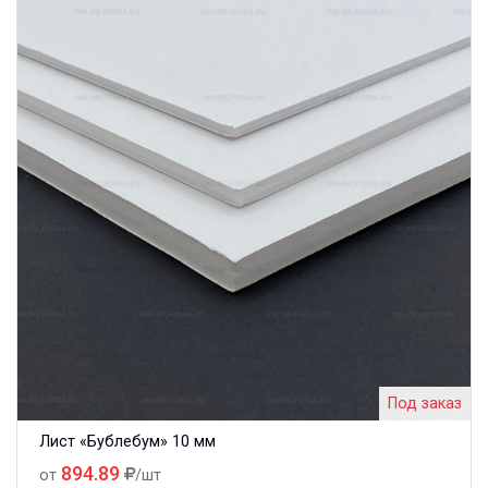
Под заказ
Лист «Бублебум» 10 мм
894.89
от
/шт