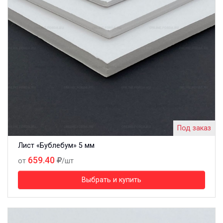
Под заказ
Лист «Бублебум» 5 мм
659.40
от
/шт
Выбрать и купить