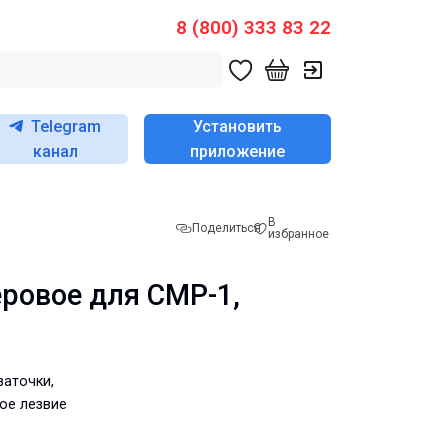
8 (800) 333 83 22
Telegram
Установить
канал
приложение
В
Поделиться
избранное
еровое для CMP-1,
заточки,
ое лезвие