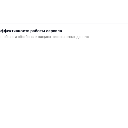
эффективности работы сервиса
в области обработки и защиты персональных данных.
ДОСТАВКА
ВОЗВРАТ ТОВАРА
МАТЕРИАЛЫ ДЛЯ ПЕЧАТИ
С
САМОКЛЕЯЩИЕСЯ ПЛЕНКИ
О
ЛИСТОВЫЕ МАТЕРИАЛЫ
Ф
УСЛУГИ И СЕРВИС
К
ИНСТРУМЕНТ
К
СВЕТОТЕХНИКА
В