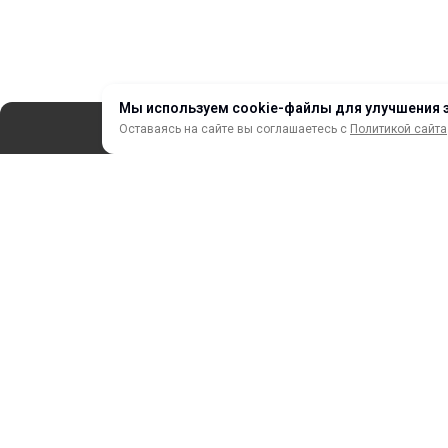
Мы используем cookie-файлы для улучшения 
Оставаясь на сайте вы соглашаетесь с
Политикой сайта
СЕРВИС
ЗАКАЗ И ОПЛАТА
НОВИНКИ
АКЦИИ И РАСПРОДАЖА
ТЕРМОПЕРЕНОС
ПРОФИЛИ И ПРОФИЛЬНЫЕ СИСТЕМЫ
КРАСКИ, ЧЕРНИЛА, КАРТРИДЖИ
МОБИЛЬНЫЕ СТЕНДЫ И POSM