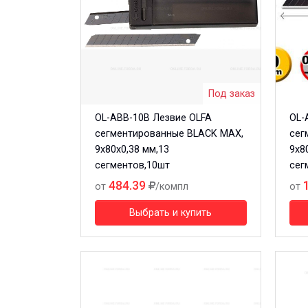
Под заказ
OL-ABB-10B Лезвие OLFA
OL-
сегментированные BLACK MAX,
сег
9х80х0,38 мм,13
9х8
сегментов,10шт
сег
484.39
от
/компл
от
Выбрать и купить