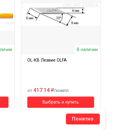
аличии
В наличии
OL-KB Лезвие OLFA
417.14
от
/компл
Выбрать и купить
Понятно