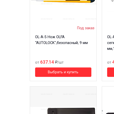
Под заказ
OL-A-5 Нож OLFA
OL-
"AUTOLOCK",безопасный, 9 мм
сег
мм,
637.14
от
/шт
от
Выбрать и купить