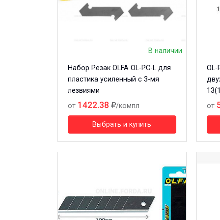
В наличии
Набор Резак OLFA OL-PC-L для
OL-
пластика усиленный с 3-мя
дву
лезвиями
13(
1422.38
от
/компл
от
Выбрать и купить