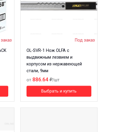
 заказ
Под заказ
ACK
OL-SVR-1 Нож OLFA c
выдвижным лезвием и
корпусом из нержавеющей
стали, 9мм
886.64
от
/шт
Выбрать и купить