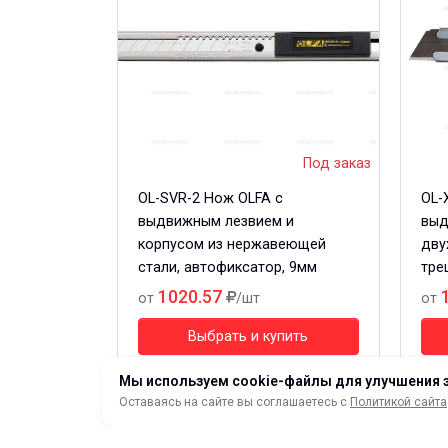
Под заказ
OL-SVR-2 Нож OLFA c
OL-
выдвижным лезвием и
выд
корпусом из нержавеющей
дву
стали, автофиксатор, 9мм
тре
1020.57
от
/шт
от
Выбрать и купить
Мы используем cookie-файлы для улучшения 
Оставаясь на сайте вы соглашаетесь с
Политикой сайта