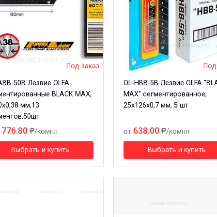
Под заказ
Под
ABB-50B Лезвие OLFA
OL-HBB-5B Лезвие OLFA "BL
ментированные BLACK MAX,
MAX" сегментированное,
0х0,38 мм,13
25х126х0,7 мм, 5 шт
ментов,50шт
1776.80
638.00
/компл
от
/компл
Выбрать и купить
Выбрать и купить