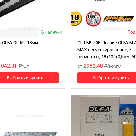
В наличии
Под
 OLFA OL-ML 18мм
OL-LBB-50B Лезвие OLFA BL
MAX сегментированное, 8
сегментов, 18х100х0,5мм, 5
1042.01
2982.48
/шт
от
/компл
Выбрать и купить
Выбрать и купить