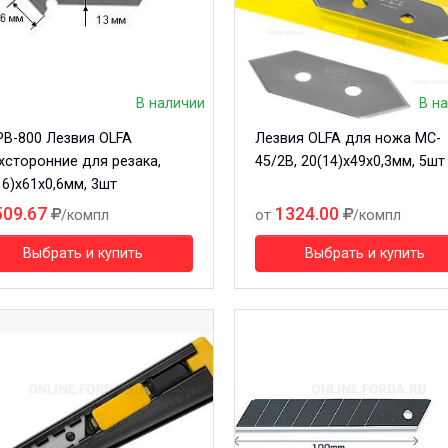
В наличии
В н
PB-800 Лезвия OLFA
Лезвия OLFA для ножа MC-
хсторонние для резака,
45/2B, 20(14)х49х0,3мм, 5шт
16)х61х0,6мм, 3шт
509.67
1324.00
/компл
от
/компл
Выбрать и купить
Выбрать и купить