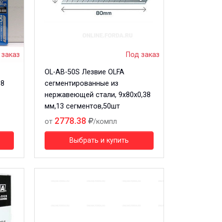
 заказ
Под заказ
OL-AB-50S Лезвие OLFA
38
сегментированные из
нержавеющей стали, 9х80х0,38
мм,13 сегментов,50шт
2778.38
от
/компл
Выбрать и купить