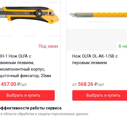
Под заказ
В н
XH-1 Нож OLFA c
Нож OLFA OL-AK-1/5B с
вижным лезвием,
перовым лезвием
хкомпонентный корпус,
щоточный фиксатор, 25мм
1457.00
568.26
/шт
от
/шт
Выбрать и купить
Выбрать и купить
эффективности работы сервиса
в области обработки и защиты персональных данных.