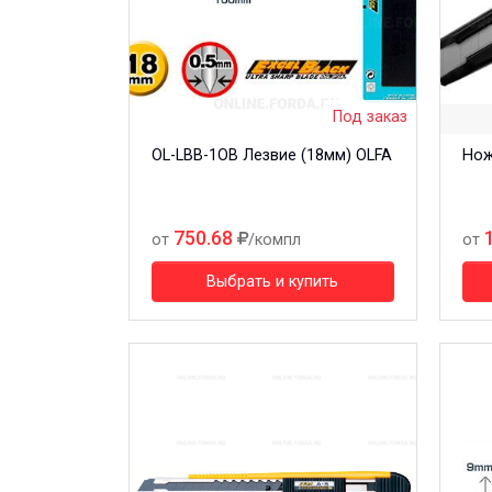
Под заказ
OL-LBB-1OB Лезвие (18мм) OLFA
Нож
750.68
от
/компл
от
Выбрать и купить