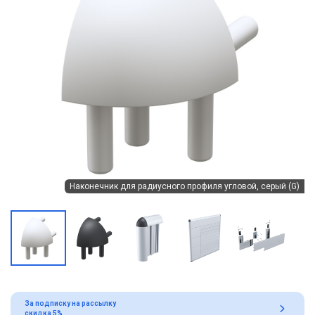
Наконечник для радиусного профиля угловой, серый (G)
За подписку на рассылку
скидка 5%