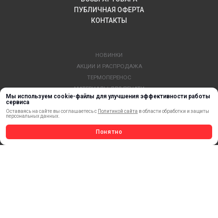
ПУБЛИЧНАЯ ОФЕРТА
КОНТАКТЫ
НОВИНКИ
АКЦИИ И РАСПРОДАЖА
ТЕРМОПЕРЕНОС
МАТЕРИАЛЫ ДЛЯ ПЕЧАТИ
Мы используем cookie-файлы для улучшения эффективности работы
САМОКЛЕЯЩИЕСЯ ПЛЕНКИ
сервиса
ЛИСТОВЫЕ МАТЕРИАЛЫ
Оставаясь на сайте вы соглашаетесь с
Политикой сайта
в области обработки и защиты
персональных данных.
СТЕРЖНИ И ТРУБЫ ИЗ АКРИЛА
Понятно
ОБОРУДОВАНИЕ
ФЛАГШТОКИ SKYPOLE
ПРОФИЛИ И ПРОФИЛЬНЫЕ СИСТЕМЫ
КРАСКИ, ЧЕРНИЛА, КАРТРИДЖИ
МОБИЛЬНЫЕ СТЕНДЫ И POSM
УСЛУГИ И СЕРВИС
ИНСТРУМЕНТ
СВЕТОТЕХНИКА