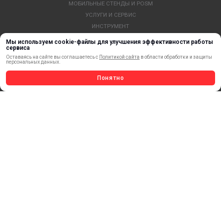
МОБИЛЬНЫЕ СТЕНДЫ И POSM
УСЛУГИ И СЕРВИС
ИНСТРУМЕНТ
СВЕТОТЕХНИКА
Мы используем cookie-файлы для улучшения эффективности работы
сервиса
КЛЕЕВЫЕ ТЕХНОЛОГИИ
Оставаясь на сайте вы соглашаетесь с
Политикой сайта
в области обработки и защиты
КРЕПЕЖ И ФУРНИТУРА
персональных данных.
ВЕСЬ КАТАЛОГ >
Понятно