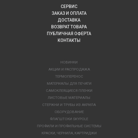
СЕРВИС
ЗАКАЗ И ОПЛАТА
ДОСТАВКА
ВОЗВРАТ ТОВАРА
ПУБЛИЧНАЯ ОФЕРТА
КОНТАКТЫ
НОВИНКИ
АКЦИИ И РАСПРОДАЖА
ТЕРМОПЕРЕНОС
МАТЕРИАЛЫ ДЛЯ ПЕЧАТИ
САМОКЛЕЯЩИЕСЯ ПЛЕНКИ
ЛИСТОВЫЕ МАТЕРИАЛЫ
СТЕРЖНИ И ТРУБЫ ИЗ АКРИЛА
ОБОРУДОВАНИЕ
ФЛАГШТОКИ SKYPOLE
ПРОФИЛИ И ПРОФИЛЬНЫЕ СИСТЕМЫ
КРАСКИ, ЧЕРНИЛА, КАРТРИДЖИ