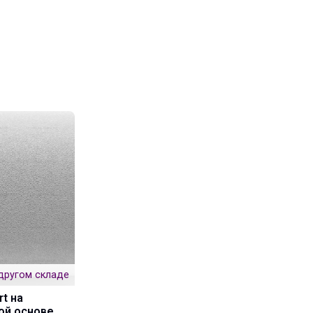
другом складе
rt на
ой основе