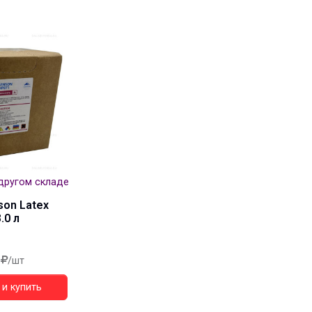
другом складе
son Latex
.0 л
/шт
и купить