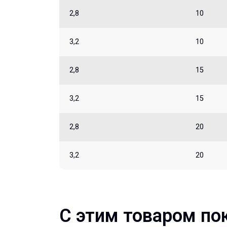
2,8
10
3,2
10
2,8
15
3,2
15
2,8
20
3,2
20
С этим товаром по