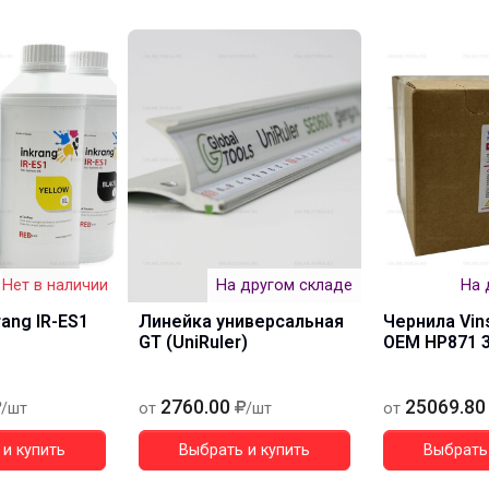
Нет в наличии
На другом складе
На 
rang IR-ES1
Линейка универсальная
Чернила Vin
GT (UniRuler)
OEM HP871 3
2760.00
25069.80
/шт
от
/шт
от
и купить
Выбрать и купить
Выбрать 