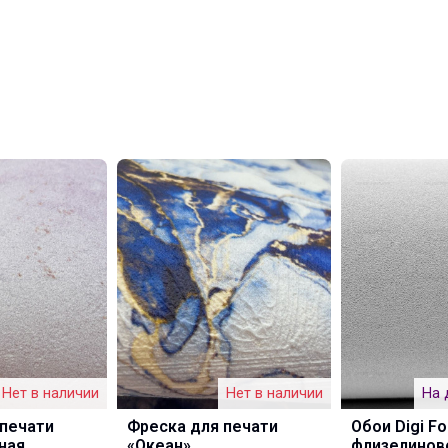
Нет в наличии
Нет в наличии
На 
 печати
Фреска для печати
Обои Digi Fo
ная
«Океан»
флизелинов