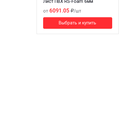
Лист ПВХ RS-Foam 6мм
6091.05
от
/шт
Выбрать и купить