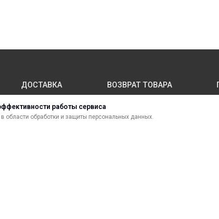
ДОСТАВКА
ВОЗВРАТ ТОВАРА
эффективности работы сервиса
в области обработки и защиты персональных данных.
МАТЕРИАЛЫ ДЛЯ ПЕЧАТИ
С
САМОКЛЕЯЩИЕСЯ ПЛЕНКИ
О
ЛИСТОВЫЕ МАТЕРИАЛЫ
Ф
УСЛУГИ И СЕРВИС
К
ИНСТРУМЕНТ
К
СВЕТОТЕХНИКА
В