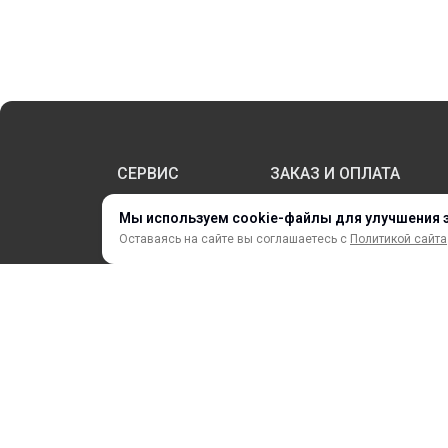
СЕРВИС
ЗАКАЗ И ОПЛАТА
Мы используем cookie-файлы для улучшения 
Оставаясь на сайте вы соглашаетесь с
Политикой сайта
НОВИНКИ
АКЦИИ И РАСПРОДАЖА
ТЕРМОПЕРЕНОС
ПРОФИЛИ И ПРОФИЛЬНЫЕ СИСТЕМЫ
КРАСКИ, ЧЕРНИЛА, КАРТРИДЖИ
МОБИЛЬНЫЕ СТЕНДЫ И POSM