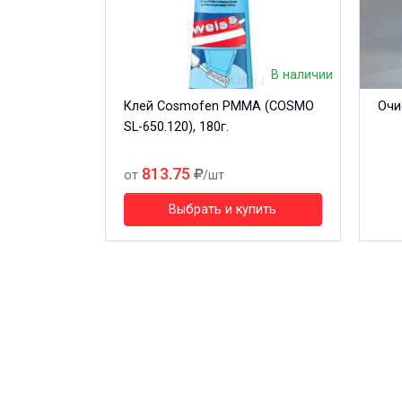
В наличии
Клей Cosmofen PMMA (COSMO
Очи
SL-650.120), 180г.
813.75
от
/шт
Выбрать и купить