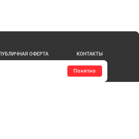
ПУБЛИЧНАЯ ОФЕРТА
КОНТАКТЫ
Понятно
ТЕРЖНИ И ТРУБЫ ИЗ АКРИЛА
БОРУДОВАНИЕ
ЛАГШТОКИ SKYPOLE
ЛЕЕВЫЕ ТЕХНОЛОГИИ
РЕПЕЖ И ФУРНИТУРА
ЕСЬ КАТАЛОГ >