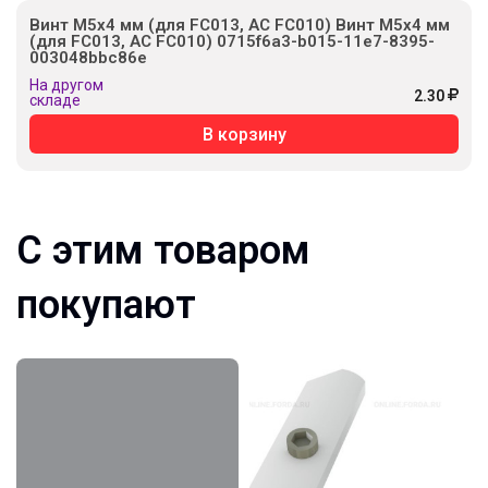
Винт М5х4 мм (для FC013, AC FC010) Винт М5х4 мм
(для FC013, AC FC010) 0715f6a3-b015-11e7-8395-
003048bbc86e
На другом
2.30
складе
В корзину
С этим товаром
покупают