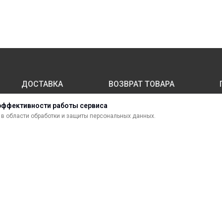
ДОСТАВКА
ВОЗВРАТ ТОВАРА
эффективности работы сервиса
в области обработки и защиты персональных данных.
МАТЕРИАЛЫ ДЛЯ ПЕЧАТИ
С
САМОКЛЕЯЩИЕСЯ ПЛЕНКИ
О
ЛИСТОВЫЕ МАТЕРИАЛЫ
Ф
УСЛУГИ И СЕРВИС
К
ИНСТРУМЕНТ
К
СВЕТОТЕХНИКА
В