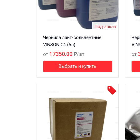
Под заказ
Чернила лайт-сольвентные
Чер
VINSON C4 (5л)
VIN
17350.00
от
/шт
от
Выбрать и купить