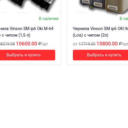
В наличии
В н
нила Vinson SM ip6 Oki M-64
Чернила Vinson SM ip6 OKI 
) с чипом (1,5 л)
(Lcis) с чипом (2л)
10600.00
10800.00
8219.08
/шт
от
17719.00
/ш
Выбрать и купить
Выбрать и купить