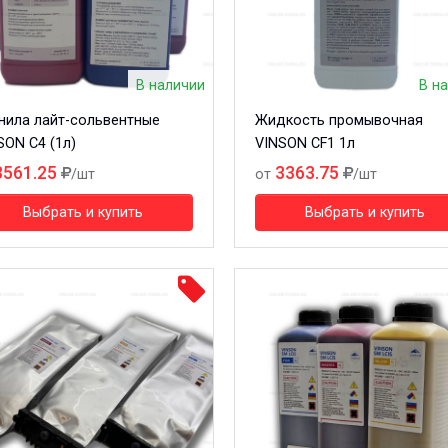
В наличии
В н
нила лайт-сольвентные
Жидкость промывочная
SON C4 (1л)
VINSON CF1 1л
3561.25
3363.75
/шт
от
/шт
Выбрать и купить
Выбрать и купить