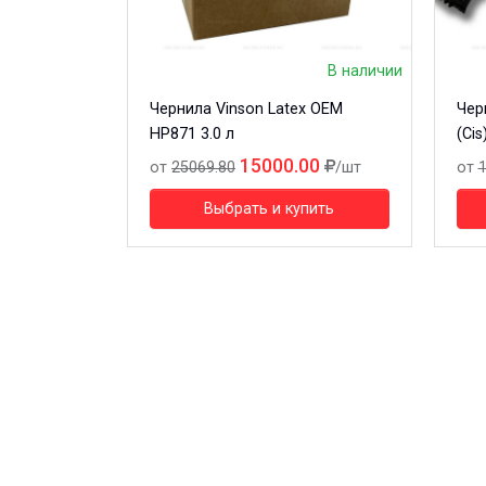
В наличии
Чернила Vinson Latex OEM
Чер
HP871 3.0 л
(Cis
15000.00
от
25069.80
/шт
от
1
Выбрать и купить