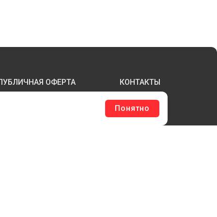
ПУБЛИЧНАЯ ОФЕРТА
КОНТАКТЫ
Понятно
ТЕРЖНИ И ТРУБЫ ИЗ АКРИЛА
БОРУДОВАНИЕ
ЛАГШТОКИ SKYPOLE
ЛЕЕВЫЕ ТЕХНОЛОГИИ
РЕПЕЖ И ФУРНИТУРА
ЕСЬ КАТАЛОГ >
ОБРАТНАЯ СВЯЗЬ