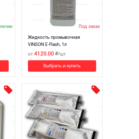
аличии
Под заказ
Жидкость промывочная
VINSON E-Flash, 1л
4120.00
от
/шт
Выбрать и купить