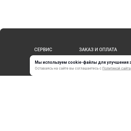
СЕРВИС
ЗАКАЗ И ОПЛАТА
Мы используем cookie-файлы для улучшения 
Оставаясь на сайте вы соглашаетесь с
Политикой сайта
НОВИНКИ
АКЦИИ И РАСПРОДАЖА
ТЕРМОПЕРЕНОС
ПРОФИЛИ И ПРОФИЛЬНЫЕ СИСТЕМЫ
КРАСКИ, ЧЕРНИЛА, КАРТРИДЖИ
МОБИЛЬНЫЕ СТЕНДЫ И POSM