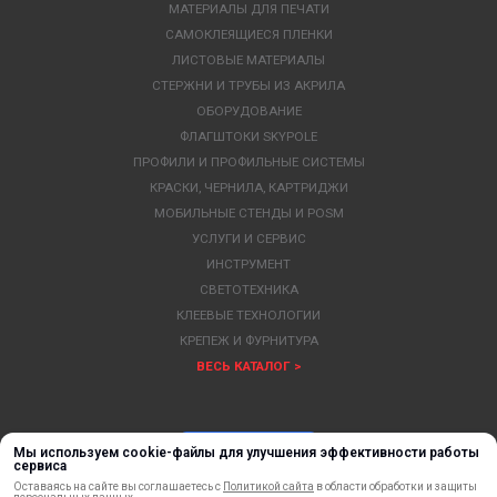
МАТЕРИАЛЫ ДЛЯ ПЕЧАТИ
САМОКЛЕЯЩИЕСЯ ПЛЕНКИ
ЛИСТОВЫЕ МАТЕРИАЛЫ
СТЕРЖНИ И ТРУБЫ ИЗ АКРИЛА
ОБОРУДОВАНИЕ
ФЛАГШТОКИ SKYPOLE
ПРОФИЛИ И ПРОФИЛЬНЫЕ СИСТЕМЫ
КРАСКИ, ЧЕРНИЛА, КАРТРИДЖИ
МОБИЛЬНЫЕ СТЕНДЫ И POSM
УСЛУГИ И СЕРВИС
ИНСТРУМЕНТ
СВЕТОТЕХНИКА
КЛЕЕВЫЕ ТЕХНОЛОГИИ
КРЕПЕЖ И ФУРНИТУРА
ВЕСЬ КАТАЛОГ >
Мы используем cookie-файлы для улучшения эффективности работы
сервиса
Оставаясь на сайте вы соглашаетесь с
Политикой сайта
в области обработки и защиты