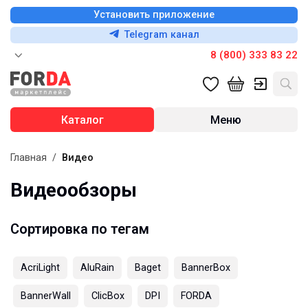
Установить приложение
Telegram канал
8 (800) 333 83 22
Каталог
Меню
Главная
/
Видео
Видеообзоры
Сортировка по тегам
AcriLight
AluRain
Baget
BannerBox
BannerWall
ClicBox
DPI
FORDA