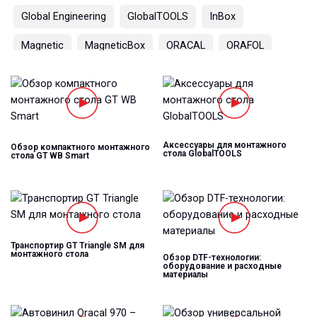
Global Engineering
GlobalTOOLS
InBox
Magnetic
MagneticBox
ORACAL
ORAFOL
OutBox
PanelLED
PanelLight
Shockline
Siser
SkyPole
StandBox
TexBox
TexFrame
WindowBox
автовинил
акрил
Аксессуары для монтажного
Обзор компактного монтажного
стола GlobalTOOLS
стола GT WB Smart
лазерная маркировка
материалы для печати
оборудование для мастерской
плоттер
принтер
профильные системы
самоклеящиеся пленки
Транспортир GT Triangle SM для
термоперенос
флагштоки
фрески
монтажного стола
Обзор DTF-технологии:
оборудование и расходные
материалы