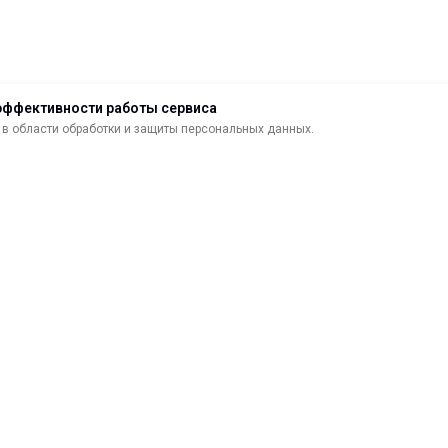
эффективности работы сервиса
в области обработки и защиты персональных данных.
ДОСТАВКА
ВОЗВРАТ ТОВАРА
МАТЕРИАЛЫ ДЛЯ ПЕЧАТИ
С
САМОКЛЕЯЩИЕСЯ ПЛЕНКИ
О
ЛИСТОВЫЕ МАТЕРИАЛЫ
Ф
УСЛУГИ И СЕРВИС
К
ИНСТРУМЕНТ
К
СВЕТОТЕХНИКА
В