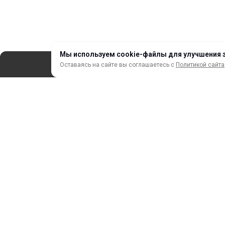
Мы используем cookie-файлы для улучшения 
Оставаясь на сайте вы соглашаетесь с
Политикой сайта
СЕРВИС
ЗАКАЗ И ОПЛАТА
НОВИНКИ
АКЦИИ И РАСПРОДАЖА
ТЕРМОПЕРЕНОС
ПРОФИЛИ И ПРОФИЛЬНЫЕ СИСТЕМЫ
КРАСКИ, ЧЕРНИЛА, КАРТРИДЖИ
МОБИЛЬНЫЕ СТЕНДЫ И POSM