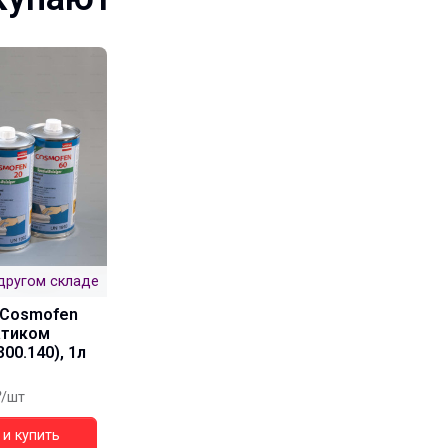
другом складе
 Cosmofen
атиком
00.140), 1л
/шт
и купить