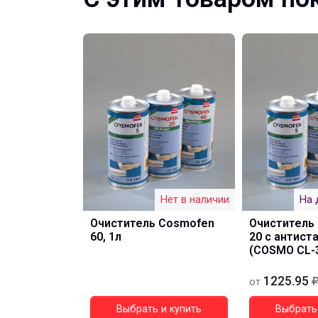
Нет в наличии
На 
Очиститель Cosmofen
Очиститель
60, 1л
20 с антист
(COSMO CL-3
1225.95
от
Выбрать и купить
Выбрать 