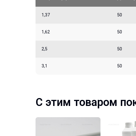
1,37
50
1,62
50
2,5
50
3,1
50
С этим товаром по