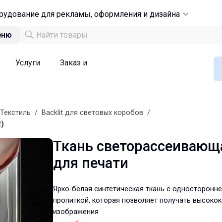
рудование для рекламы, оформления и дизайна
еню
Услуги
Заказ и
Текстиль
/
Backlit для световых коробов
/
R)
Ткань светорассеивающая
для печати
Ярко-белая синтетическая ткань с односторонн
пропиткой, которая позволяет получать высоко
изображения