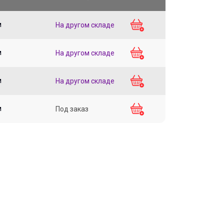
м
На другом складе
м
На другом складе
м
На другом складе
м
Под заказ