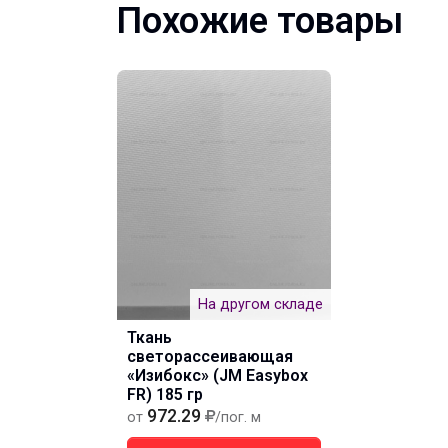
Похожие товары
На другом складе
Ткань
светорассеивающая
«Изибокс» (JM Easybox
FR) 185 гр
972.29
от
/пог. м