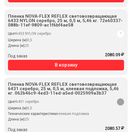
Пленка NOVA-FLEX REFLEX световозвращающая
6433 NYLON серебро, 25 м, 0,5 м, 5,46 кг. 72e60337-
088b-11ef-9809-ac1f6bf4ae58
Цвет
6433 NYLON серебро
?
Ширина (м)
0,5
Длина (м)
25
2080.09
Под заказ
В корзину
Пленка NOVA-FLEX REFLEX световозвращающая
6431 серебро, 25 м, 0,5 м, клеевая подложка, 5,46
кг. 062b46c9-4ed3-11ed-a5ed-0025909a3b37
Цвет
6431 серебро
Ширина (м)
0,5
Технические характеристики
клеевая подложка
Длина (м)
25
2080.57
Под заказ