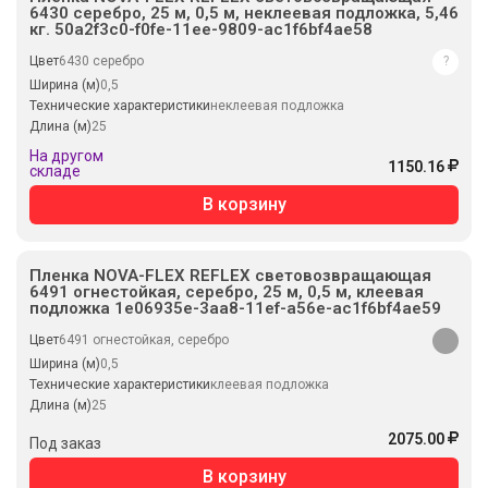
6430 серебро, 25 м, 0,5 м, неклеевая подложка, 5,46
кг. 50a2f3c0-f0fe-11ee-9809-ac1f6bf4ae58
Цвет
6430 серебро
?
Ширина (м)
0,5
Технические характеристики
неклеевая подложка
Длина (м)
25
На другом
1150.16
складе
В корзину
Пленка NOVA-FLEX REFLEX световозвращающая
6491 огнестойкая, серебро, 25 м, 0,5 м, клеевая
подложка 1e06935e-3aa8-11ef-a56e-ac1f6bf4ae59
Цвет
6491 огнестойкая, серебро
Ширина (м)
0,5
Технические характеристики
клеевая подложка
Длина (м)
25
2075.00
Под заказ
В корзину