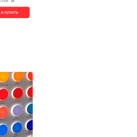
/пог. м
и купить