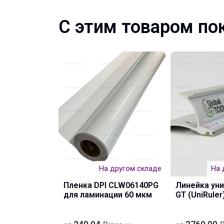
С этим товаром по
На другом складе
На 
Пленка DPI CLW06140PG
Линейка ун
для ламинации 60 мкм
GT (UniRuler