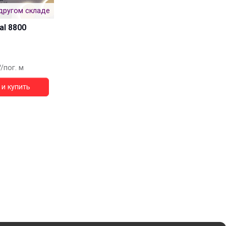
другом складе
al 8800
/пог. м
и купить