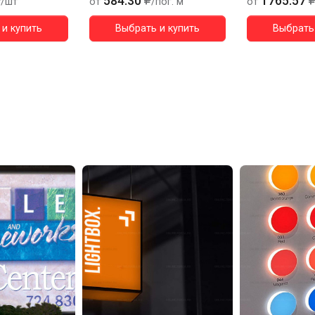
584.30
1765.57
/шт
от
/пог. м
от
и купить
Выбрать и купить
Выбрать 