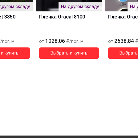
другом складе
На другом складе
На 
et 3850
Пленка Oracal 8100
Пленка Orac
1028.06
2638.84
/пог. м
от
/пог. м
от
и купить
Выбрать и купить
Выбрать 