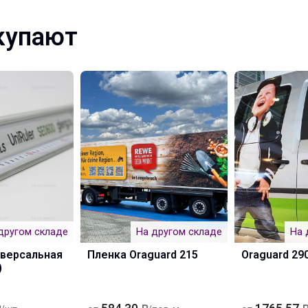
купают
другом складе
На другом складе
На 
иверсальная
Пленка Oraguard 215
Oraguard 29
)