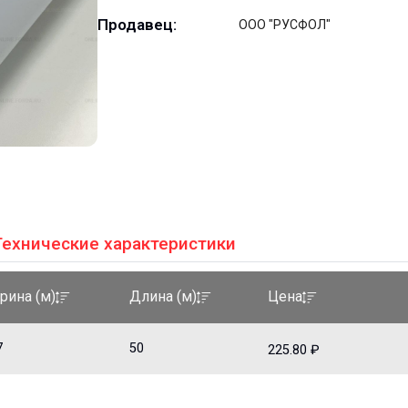
Продавец:
ООО "РУСФОЛ"
Технические характеристики
рина (м)
Длина (м)
Цена
7
50
225.80 ₽