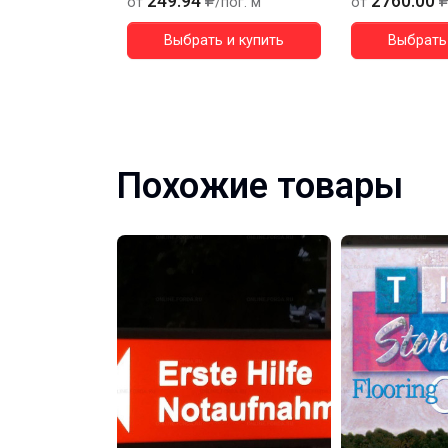
249.94
2760.00
от
/пог. м
от
Выбрать и купить
Выбрать 
Похожие товары