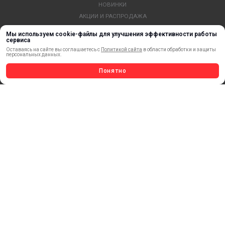
НОВИНКИ
АКЦИИ И РАСПРОДАЖА
ТЕРМОПЕРЕНОС
Мы используем cookie-файлы для улучшения эффективности работы
МАТЕРИАЛЫ ДЛЯ ПЕЧАТИ
сервиса
Оставаясь на сайте вы соглашаетесь с
Политикой сайта
в области обработки и защиты
САМОКЛЕЯЩИЕСЯ ПЛЕНКИ
персональных данных.
ЛИСТОВЫЕ МАТЕРИАЛЫ
Понятно
СТЕРЖНИ И ТРУБЫ ИЗ АКРИЛА
ОБОРУДОВАНИЕ
ФЛАГШТОКИ SKYPOLE
ПРОФИЛИ И ПРОФИЛЬНЫЕ СИСТЕМЫ
КРАСКИ, ЧЕРНИЛА, КАРТРИДЖИ
МОБИЛЬНЫЕ СТЕНДЫ И POSM
УСЛУГИ И СЕРВИС
ИНСТРУМЕНТ
СВЕТОТЕХНИКА
КЛЕЕВЫЕ ТЕХНОЛОГИИ
КРЕПЕЖ И ФУРНИТУРА
ВЕСЬ КАТАЛОГ >