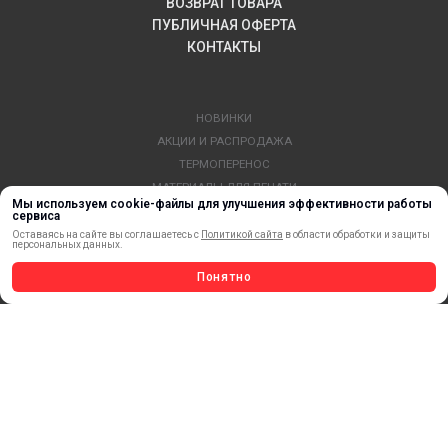
ВОЗВРАТ ТОВАРА
ПУБЛИЧНАЯ ОФЕРТА
КОНТАКТЫ
НОВИНКИ
АКЦИИ И РАСПРОДАЖА
ТЕРМОПЕРЕНОС
МАТЕРИАЛЫ ДЛЯ ПЕЧАТИ
Мы используем cookie-файлы для улучшения эффективности работы
САМОКЛЕЯЩИЕСЯ ПЛЕНКИ
сервиса
ЛИСТОВЫЕ МАТЕРИАЛЫ
Оставаясь на сайте вы соглашаетесь с
Политикой сайта
в области обработки и защиты
персональных данных.
СТЕРЖНИ И ТРУБЫ ИЗ АКРИЛА
Понятно
ОБОРУДОВАНИЕ
ФЛАГШТОКИ SKYPOLE
ПРОФИЛИ И ПРОФИЛЬНЫЕ СИСТЕМЫ
КРАСКИ, ЧЕРНИЛА, КАРТРИДЖИ
МОБИЛЬНЫЕ СТЕНДЫ И POSM
УСЛУГИ И СЕРВИС
ИНСТРУМЕНТ
СВЕТОТЕХНИКА