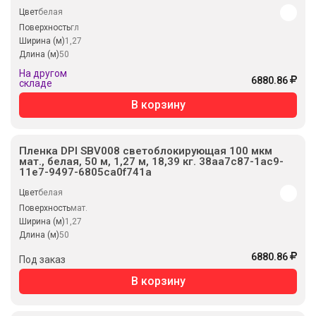
Цвет
белая
Поверхность
гл
Ширина (м)
1,27
Длина (м)
50
На другом
6880.86
складе
В корзину
Пленка DPI SBV008 светоблокирующая 100 мкм
мат., белая, 50 м, 1,27 м, 18,39 кг. 38aa7c87-1ac9-
11e7-9497-6805ca0f741a
Цвет
белая
Поверхность
мат.
Ширина (м)
1,27
Длина (м)
50
6880.86
Под заказ
В корзину