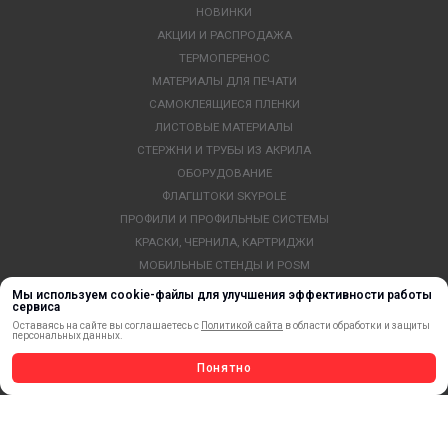
НОВИНКИ
АКЦИИ И РАСПРОДАЖА
ТЕРМОПЕРЕНОС
МАТЕРИАЛЫ ДЛЯ ПЕЧАТИ
САМОКЛЕЯЩИЕСЯ ПЛЕНКИ
ЛИСТОВЫЕ МАТЕРИАЛЫ
СТЕРЖНИ И ТРУБЫ ИЗ АКРИЛА
ОБОРУДОВАНИЕ
ФЛАГШТОКИ SKYPOLE
ПРОФИЛИ И ПРОФИЛЬНЫЕ СИСТЕМЫ
КРАСКИ, ЧЕРНИЛА, КАРТРИДЖИ
МОБИЛЬНЫЕ СТЕНДЫ И POSM
УСЛУГИ И СЕРВИС
Мы используем cookie-файлы для улучшения эффективности работы
сервиса
ИНСТРУМЕНТ
Оставаясь на сайте вы соглашаетесь с
Политикой сайта
в области обработки и защиты
СВЕТОТЕХНИКА
персональных данных.
КЛЕЕВЫЕ ТЕХНОЛОГИИ
Понятно
КРЕПЕЖ И ФУРНИТУРА
ВЕСЬ КАТАЛОГ >