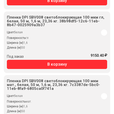
В корзину
Пленка DPI SBV008 светоблокирующая 100 мкм гл,
белая, 50 м, 1,6 м, 23,36 кг. 38b98df5-12c6-11eb-
8b47-0025909a3b37
Цвет
белая
Поверхность
гл
Ширина (м)
1,6
Длина (м)
50
9150.40
Под заказ
В корзину
Пленка DPI SBV008 светоблокирующая 100 мкм
мат., белая, 50 м, 1,6 м, 23,36 кг. 7c3387de-5bc0-
11eb-8fa9-6805ca0f741a
Цвет
белая
Поверхность
мат.
Ширина (м)
1,6
Длина (м)
50