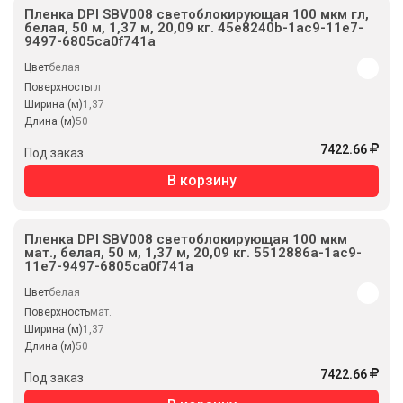
Пленка DPI SBV008 светоблокирующая 100 мкм гл,
белая, 50 м, 1,37 м, 20,09 кг. 45e8240b-1ac9-11e7-
9497-6805ca0f741a
Цвет
белая
Поверхность
гл
Ширина (м)
1,37
Длина (м)
50
7422.66
Под заказ
В корзину
Пленка DPI SBV008 светоблокирующая 100 мкм
мат., белая, 50 м, 1,37 м, 20,09 кг. 5512886a-1ac9-
11e7-9497-6805ca0f741a
Цвет
белая
Поверхность
мат.
Ширина (м)
1,37
Длина (м)
50
7422.66
Под заказ