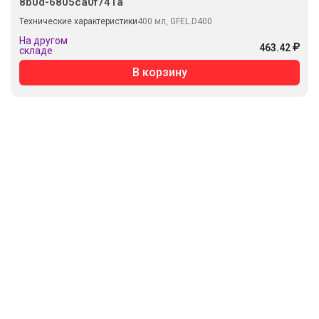
8b0d-6805ca0f741a
Технические характеристики
400 мл, GFEL.D400
На другом
463.42
складе
В корзину