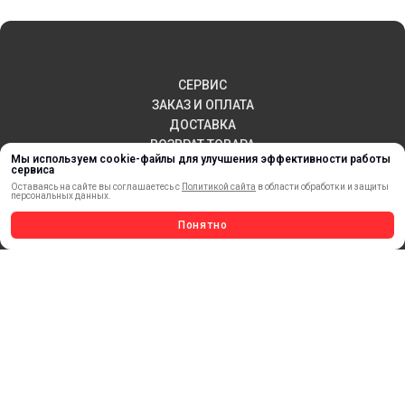
СЕРВИС
ЗАКАЗ И ОПЛАТА
ДОСТАВКА
ВОЗВРАТ ТОВАРА
Мы используем cookie-файлы для улучшения эффективности работы
ПУБЛИЧНАЯ ОФЕРТА
сервиса
КОНТАКТЫ
Оставаясь на сайте вы соглашаетесь с
Политикой сайта
в области обработки и защиты
персональных данных.
Понятно
НОВИНКИ
АКЦИИ И РАСПРОДАЖА
ТЕРМОПЕРЕНОС
МАТЕРИАЛЫ ДЛЯ ПЕЧАТИ
САМОКЛЕЯЩИЕСЯ ПЛЕНКИ
ЛИСТОВЫЕ МАТЕРИАЛЫ
СТЕРЖНИ И ТРУБЫ ИЗ АКРИЛА
ОБОРУДОВАНИЕ