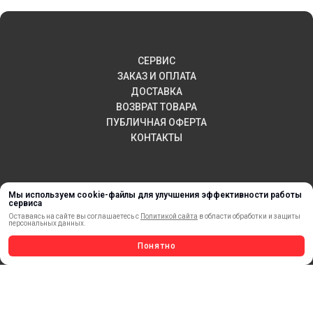
СЕРВИС
ЗАКАЗ И ОПЛАТА
ДОСТАВКА
ВОЗВРАТ ТОВАРА
ПУБЛИЧНАЯ ОФЕРТА
КОНТАКТЫ
НОВИНКИ
Мы используем cookie-файлы для улучшения эффективности работы
АКЦИИ И РАСПРОДАЖА
сервиса
Оставаясь на сайте вы соглашаетесь с
Политикой сайта
в области обработки и защиты
ТЕРМОПЕРЕНОС
персональных данных.
МАТЕРИАЛЫ ДЛЯ ПЕЧАТИ
Понятно
САМОКЛЕЯЩИЕСЯ ПЛЕНКИ
ЛИСТОВЫЕ МАТЕРИАЛЫ
СТЕРЖНИ И ТРУБЫ ИЗ АКРИЛА
ОБОРУДОВАНИЕ