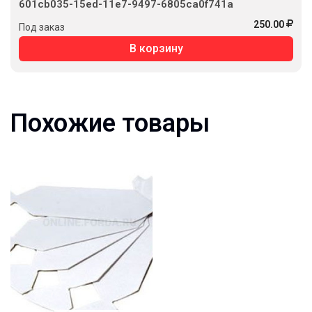
601cb035-15ed-11e7-9497-6805ca0f741a
250.00
Под заказ
В корзину
Похожие товары