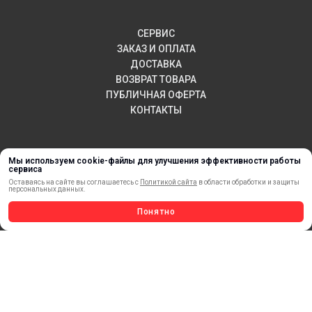
СЕРВИС
ЗАКАЗ И ОПЛАТА
ДОСТАВКА
ВОЗВРАТ ТОВАРА
ПУБЛИЧНАЯ ОФЕРТА
КОНТАКТЫ
НОВИНКИ
Мы используем cookie-файлы для улучшения эффективности работы
сервиса
АКЦИИ И РАСПРОДАЖА
Оставаясь на сайте вы соглашаетесь с
Политикой сайта
в области обработки и защиты
персональных данных.
ТЕРМОПЕРЕНОС
МАТЕРИАЛЫ ДЛЯ ПЕЧАТИ
Понятно
САМОКЛЕЯЩИЕСЯ ПЛЕНКИ
ЛИСТОВЫЕ МАТЕРИАЛЫ
СТЕРЖНИ И ТРУБЫ ИЗ АКРИЛА
ОБОРУДОВАНИЕ
ФЛАГШТОКИ SKYPOLE
ПРОФИЛИ И ПРОФИЛЬНЫЕ СИСТЕМЫ