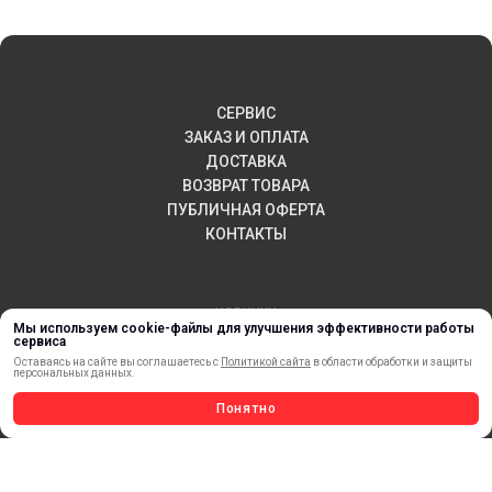
СЕРВИС
ЗАКАЗ И ОПЛАТА
ДОСТАВКА
ВОЗВРАТ ТОВАРА
ПУБЛИЧНАЯ ОФЕРТА
КОНТАКТЫ
НОВИНКИ
Мы используем cookie-файлы для улучшения эффективности работы
АКЦИИ И РАСПРОДАЖА
сервиса
ТЕРМОПЕРЕНОС
Оставаясь на сайте вы соглашаетесь с
Политикой сайта
в области обработки и защиты
персональных данных.
МАТЕРИАЛЫ ДЛЯ ПЕЧАТИ
Понятно
САМОКЛЕЯЩИЕСЯ ПЛЕНКИ
ЛИСТОВЫЕ МАТЕРИАЛЫ
СТЕРЖНИ И ТРУБЫ ИЗ АКРИЛА
ОБОРУДОВАНИЕ