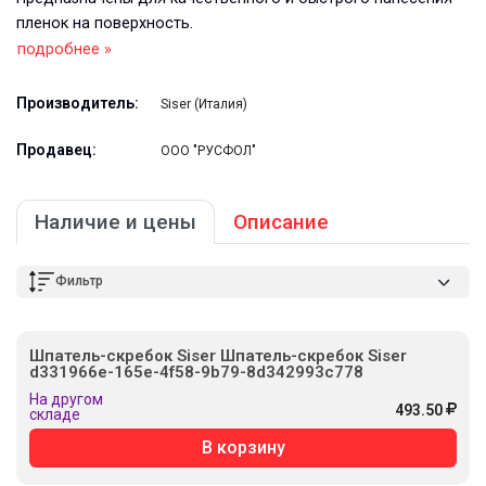
пленок на поверхность.
подробнее »
Производитель:
Siser (Италия)
Продавец:
ООО "РУСФОЛ"
Наличие и цены
Описание
Фильтр
Шпатель-скребок Siser Шпатель-скребок Siser
d331966e-165e-4f58-9b79-8d342993c778
На другом
493.50
складе
В корзину