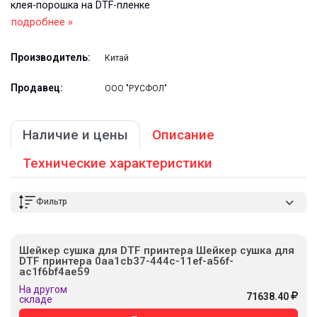
клея-порошка на DTF-пленке
подробнее »
Производитель:
Китай
Продавец:
ООО "РУСФОЛ"
Наличие и цены
Описание
Технические характеристики
Фильтр
Шейкер сушка для DTF принтера Шейкер сушка для
DTF принтера 0aa1cb37-444c-11ef-a56f-
ac1f6bf4ae59
На другом
71638.40
складе