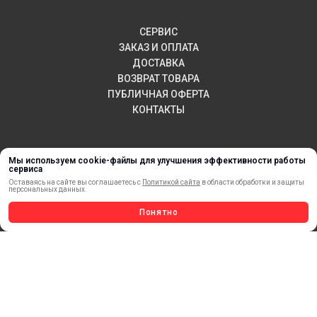
СЕРВИС
ЗАКАЗ И ОПЛАТА
ДОСТАВКА
ВОЗВРАТ ТОВАРА
ПУБЛИЧНАЯ ОФЕРТА
КОНТАКТЫ
НОВИНКИ
Мы используем cookie-файлы для улучшения эффективности работы
сервиса
АКЦИИ И РАСПРОДАЖА
Оставаясь на сайте вы соглашаетесь с
Политикой сайта
в области обработки и защиты
персональных данных.
ТЕРМОПЕРЕНОС
МАТЕРИАЛЫ ДЛЯ ПЕЧАТИ
Понятно
САМОКЛЕЯЩИЕСЯ ПЛЕНКИ
ЛИСТОВЫЕ МАТЕРИАЛЫ
СТЕРЖНИ И ТРУБЫ ИЗ АКРИЛА
ОБОРУДОВАНИЕ
ФЛАГШТОКИ SKYPOLE
ПРОФИЛИ И ПРОФИЛЬНЫЕ СИСТЕМЫ