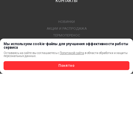
КОНТАКТЫ
НОВИНКИ
АКЦИИ И РАСПРОДАЖА
ТЕРМОПЕРЕНОС
МАТЕРИАЛЫ ДЛЯ ПЕЧАТИ
Мы используем cookie-файлы для улучшения эффективности работы
сервиса
САМОКЛЕЯЩИЕСЯ ПЛЕНКИ
Оставаясь на сайте вы соглашаетесь с
Политикой сайта
в области обработки и защиты
ЛИСТОВЫЕ МАТЕРИАЛЫ
персональных данных.
СТЕРЖНИ И ТРУБЫ ИЗ АКРИЛА
Понятно
ОБОРУДОВАНИЕ
ФЛАГШТОКИ SKYPOLE
ПРОФИЛИ И ПРОФИЛЬНЫЕ СИСТЕМЫ
КРАСКИ, ЧЕРНИЛА, КАРТРИДЖИ
МОБИЛЬНЫЕ СТЕНДЫ И POSM
УСЛУГИ И СЕРВИС
ИНСТРУМЕНТ
СВЕТОТЕХНИКА
КЛЕЕВЫЕ ТЕХНОЛОГИИ
КРЕПЕЖ И ФУРНИТУРА