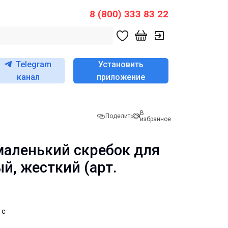
8 (800) 333 83 22
Telegram
Установить
канал
приложение
В
Поделиться
избранное
) маленький скребок для
й, жесткий (арт.
 с