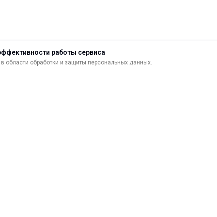
эффективности работы сервиса
в области обработки и защиты персональных данных.
ДОСТАВКА
ВОЗВРАТ ТОВАРА
МАТЕРИАЛЫ ДЛЯ ПЕЧАТИ
С
САМОКЛЕЯЩИЕСЯ ПЛЕНКИ
О
ЛИСТОВЫЕ МАТЕРИАЛЫ
Ф
УСЛУГИ И СЕРВИС
К
ИНСТРУМЕНТ
К
СВЕТОТЕХНИКА
В