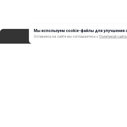
Мы используем cookie-файлы для улучшения 
Оставаясь на сайте вы соглашаетесь с
Политикой сайта
СЕРВИС
ЗАКАЗ И ОПЛАТА
НОВИНКИ
АКЦИИ И РАСПРОДАЖА
ТЕРМОПЕРЕНОС
ПРОФИЛИ И ПРОФИЛЬНЫЕ СИСТЕМЫ
КРАСКИ, ЧЕРНИЛА, КАРТРИДЖИ
МОБИЛЬНЫЕ СТЕНДЫ И POSM