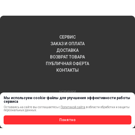
СЕРВИС
ЗАКАЗ И ОПЛАТА
ДОСТАВКА
ВОЗВРАТ ТОВАРА
ПУБЛИЧНАЯ ОФЕРТА
КОНТАКТЫ
НОВИНКИ
Мы используем cookie-файлы для улучшения эффективности работы
АКЦИИ И РАСПРОДАЖА
сервиса
ТЕРМОПЕРЕНОС
Оставаясь на сайте вы соглашаетесь с
Политикой сайта
в области обработки и защиты
персональных данных.
МАТЕРИАЛЫ ДЛЯ ПЕЧАТИ
САМОКЛЕЯЩИЕСЯ ПЛЕНКИ
Понятно
ЛИСТОВЫЕ МАТЕРИАЛЫ
СТЕРЖНИ И ТРУБЫ ИЗ АКРИЛА